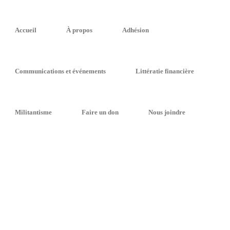
Accueil
À propos
Adhésion
Communications et événements
Littératie financière
Nos partenaires
Militantisme
Faire un don
Nous joindre
frir un petit extra à notre communauté